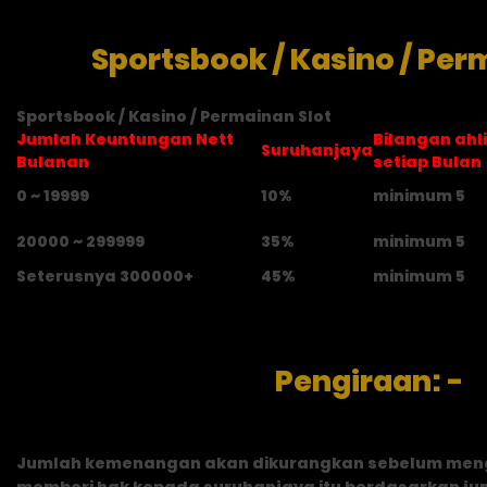
Sportsbook / Kasino / Per
Sportsbook / Kasino / Permainan Slot
Jumlah Keuntungan Nett
Bilangan ahli
Suruhanjaya
Bulanan
setiap Bulan
0 ~ 19999
10%
minimum 5
20000 ~ 299999
35%
minimum 5
Seterusnya 300000+
45%
minimum 5
Pengiraan: -
Jumlah kemenangan akan dikurangkan sebelum mengi