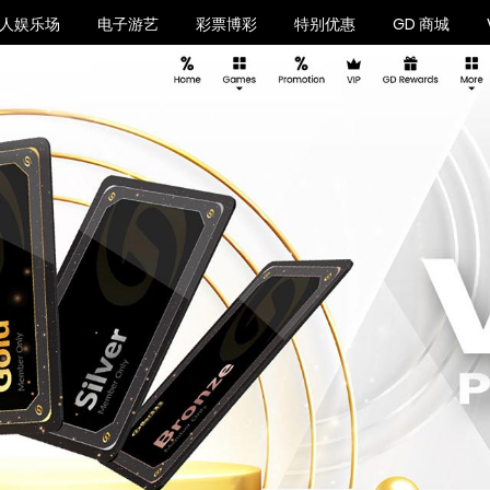
人娱乐场
电子游艺
彩票博彩
特别优惠
GD 商城