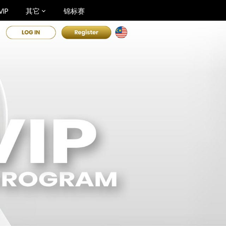
VIP
其它
锦标赛