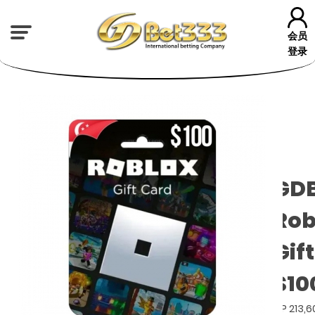
会员
登录
GD
Rob
Gif
$10
GP 213,6