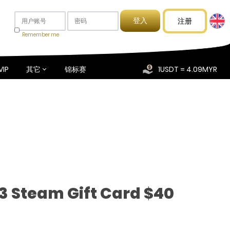
注册
Remember me
VIP
其它
锦标赛
1USDT = 4.09MYR
 Steam Gift Card $40