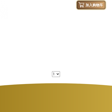
加入购物车