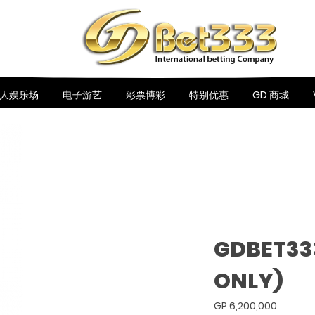
人娱乐场
电子游艺
彩票博彩
特别优惠
GD 商城
GDBET333
ONLY)
GP 6,200,000