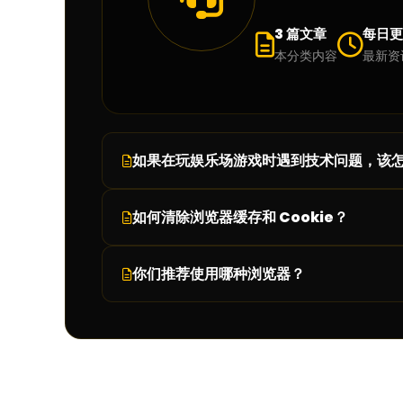
3 篇文章
每日更
本分类内容
最新资
如果在玩娱乐场游戏时遇到技术问题，该
如何清除浏览器缓存和 Cookie？
请通过
或
联系
在线客服（Live Chat）
电子邮件
客
你们推荐使用哪种浏览器？
如需在
中清除缓存和 Cook
Google Chrome
打开 Chrome 浏览器。
是的，我们建议您使用最新版的
Google Chro
点击右上角的
（三个竖点）菜单。
更多
选择
，然后点击
。
更多工具
清除浏览数据
在弹出的窗口中选择时间范围，如需删除全部数据
勾选
以及
Cookie 和其他网站数据
缓存的图片和文