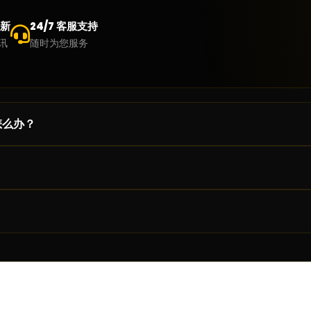
新
24/7 客服支持
讯
随时为您服务
怎么办？
，并提供相关截图及详细问题说明，以便我们协助您处理。
服团队
ie，请按照以下步骤操作：
浏览器，以获得最佳使用体验。
me
，请选择
。
所有时间
。
件